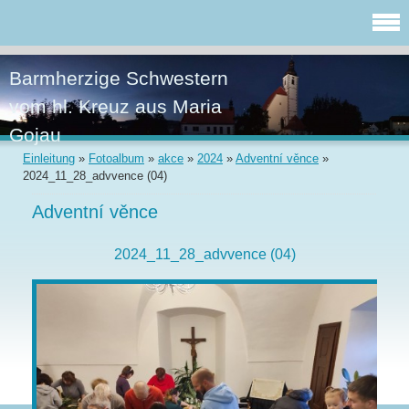
Barmherzige Schwestern
vom hl. Kreuz aus Maria
Gojau
Einleitung
»
Fotoalbum
»
akce
»
2024
»
Adventní věnce
»
2024_11_28_advvence (04)
Adventní věnce
2024_11_28_advvence (04)