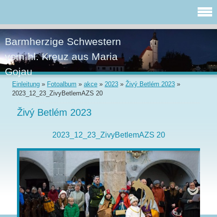
Barmherzige Schwestern
vom hl. Kreuz aus Maria
Gojau
Einleitung
»
Fotoalbum
»
akce
»
2023
»
Živý Betlém 2023
»
2023_12_23_ZivyBetlemAZS 20
Živý Betlém 2023
2023_12_23_ZivyBetlemAZS 20