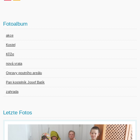
Fotoalbum
akce
Kostel
Kříže
nová vrata
Opravy poutního areálu
Pan kostelník Josef Batík
zahrada
Letzte Fotos