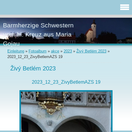
Barmherzige Schwestern
vom hl. Kreuz aus Maria
Gojau
Einleitung
»
Fotoalbum
»
akce
»
2023
»
Živý Betlém 2023
»
2023_12_23_ZivyBetlemAZS 19
Živý Betlém 2023
2023_12_23_ZivyBetlemAZS 19