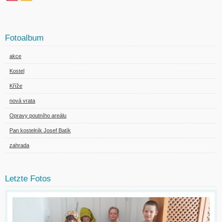
Fotoalbum
akce
Kostel
Kříže
nová vrata
Opravy poutního areálu
Pan kostelník Josef Batík
zahrada
Letzte Fotos