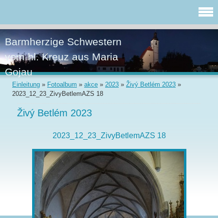
Barmherzige Schwestern
vom hl. Kreuz aus Maria
Gojau
Einleitung
»
Fotoalbum
»
akce
»
2023
»
Živý Betlém 2023
»
2023_12_23_ZivyBetlemAZS 18
Živý Betlém 2023
2023_12_23_ZivyBetlemAZS 18