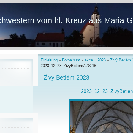
hwestern vom hl. Kreuz aus Maria G
Einleitung
»
Fotoalbum
»
akce
»
2023
»
Živý Betlém 
2023_12_23_ZivyBetlemAZS 16
Živý Betlém 2023
2023_12_23_ZivyBetle