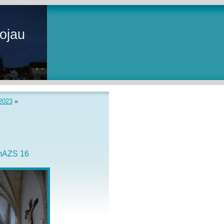
ojau
2023
»
mAZS 16