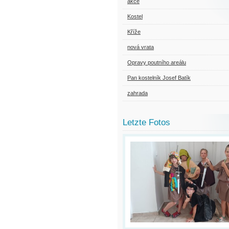
akce
Kostel
Kříže
nová vrata
Opravy poutního areálu
Pan kostelník Josef Batík
zahrada
Letzte Fotos