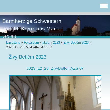
Barmherzige Schwestern
vom hl. Kreuz aus Maria
Gojau
Einleitung
»
Fotoalbum
»
akce
»
2023
»
Živý Betlém 2023
»
2023_12_23_ZivyBetlemAZS 07
Živý Betlém 2023
2023_12_23_ZivyBetlemAZS 07