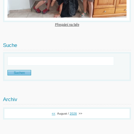
Přespání na faře
Suche
Archiv
<<
August /
2026
>>