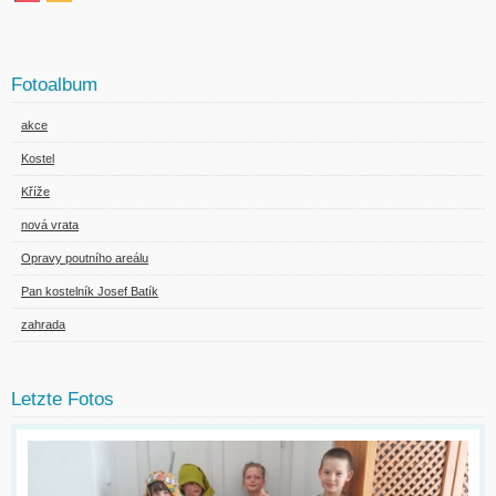
Fotoalbum
akce
Kostel
Kříže
nová vrata
Opravy poutního areálu
Pan kostelník Josef Batík
zahrada
Letzte Fotos