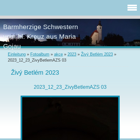
Barmherzige Schwestern
vom hl. Kreuz aus Maria
Gojau
Einleitung
»
Fotoalbum
»
akce
»
2023
»
Živý Betlém 2023
»
2023_12_23_ZivyBetlemAZS 03
Živý Betlém 2023
2023_12_23_ZivyBetlemAZS 03