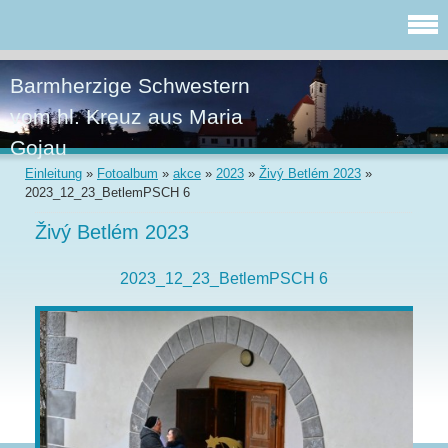
Barmherzige Schwestern
vom hl. Kreuz aus Maria
Gojau
Einleitung
»
Fotoalbum
»
akce
»
2023
»
Živý Betlém 2023
»
2023_12_23_BetlemPSCH 6
Živý Betlém 2023
2023_12_23_BetlemPSCH 6