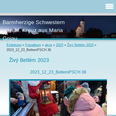
Barmherzige Schwestern
vom hl. Kreuz aus Maria
Gojau
Einleitung
»
Fotoalbum
»
akce
»
2023
»
Živý Betlém 2023
»
2023_12_23_BetlemPSCH 36
Živý Betlém 2023
2023_12_23_BetlemPSCH 36