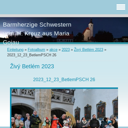
Barmherzige Schwestern
vom hl. Kreuz aus Maria
Gojau
Einleitung
»
Fotoalbum
»
akce
»
2023
»
Živý Betlém 2023
»
2023_12_23_BetlemPSCH 26
Živý Betlém 2023
2023_12_23_BetlemPSCH 26