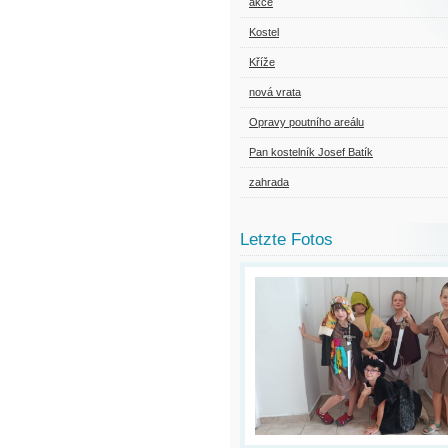
akce
Kostel
Kříže
nová vrata
Opravy poutního areálu
Pan kostelník Josef Batík
zahrada
Letzte Fotos