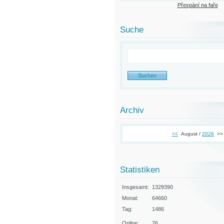
Přespání na faře
Suche
Archiv
<<
August /
2026
>>
Statistiken
Insgesamt:
1329390
Monat:
64660
Tag:
1486
Online:
26