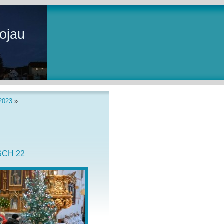
ojau
2023
»
SCH 22