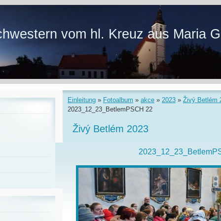
hwestern vom hl. Kreuz aus Maria G
Einleitung
»
Fotoalbum
»
akce
»
2023
»
Živý Betlém 
2023_12_23_BetlemPSCH 22
Živý Betlém 2023
2023_12_23_BetlemP