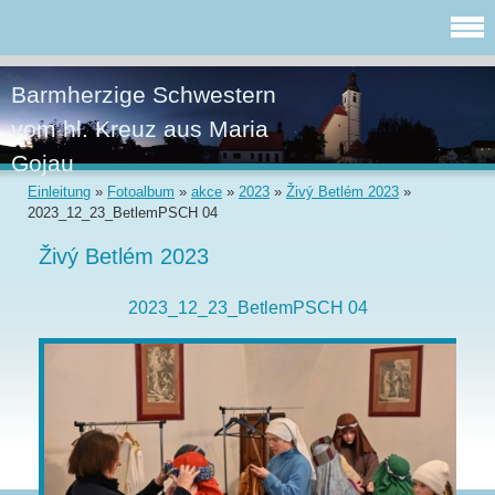
Barmherzige Schwestern
vom hl. Kreuz aus Maria
Gojau
Einleitung
»
Fotoalbum
»
akce
»
2023
»
Živý Betlém 2023
»
2023_12_23_BetlemPSCH 04
Živý Betlém 2023
2023_12_23_BetlemPSCH 04