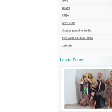
akce
Kostel
Kříže
nová vrata
Opravy poutního areálu
Pan kostelník Josef Batík
zahrada
Letzte Fotos