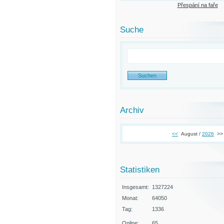
Přespání na faře
Suche
Archiv
<<
August /
2026
>>
Statistiken
Insgesamt:
1327224
Monat:
64050
Tag:
1336
Online:
65