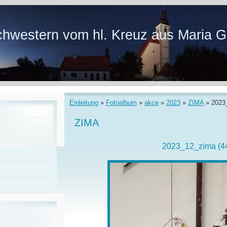
hwestern vom hl. Kreuz aus Maria G
Einleitung
»
Fotoalbum
»
akce
»
2023
»
ZIMA
»
2023
ZIMA
2023_12_zima (4