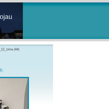
ojau
_12_zima (44)
4)