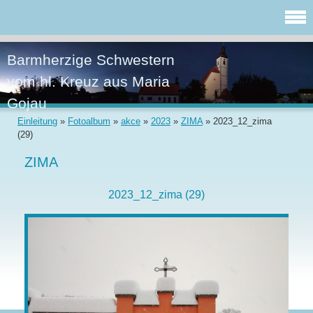
Barmherzige Schwestern
vom hl. Kreuz aus Maria
Gojau
Einleitung
»
Fotoalbum
»
akce
»
2023
»
ZIMA
»
2023_12_zima
(29)
ZIMA
2023_12_zima (29)