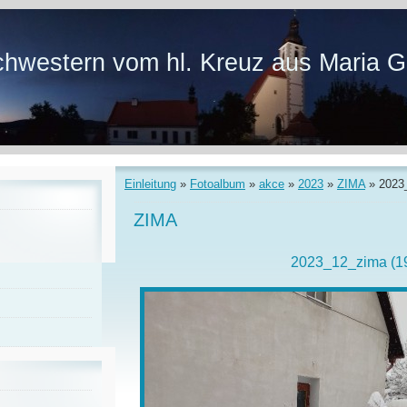
hwestern vom hl. Kreuz aus Maria G
Einleitung
»
Fotoalbum
»
akce
»
2023
»
ZIMA
»
2023
ZIMA
2023_12_zima (1