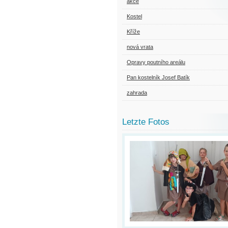
akce
Kostel
Kříže
nová vrata
Opravy poutního areálu
Pan kostelník Josef Batík
zahrada
Letzte Fotos