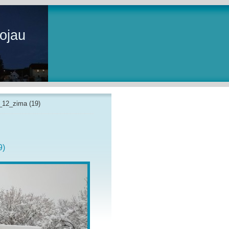
ojau
_12_zima (19)
9)