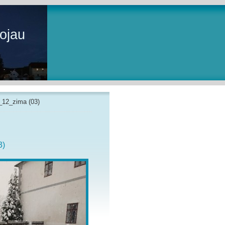
ojau
_12_zima (03)
3)