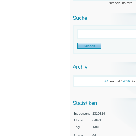
Přespání na faře
Suche
Archiv
<<
August /
2026
>>
Statistiken
Insgesamt:
1329516
Monat:
64671
Tag:
1381
Online:
44