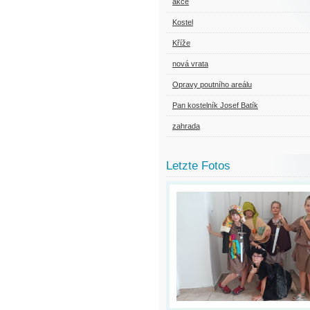
akce
Kostel
Kříže
nová vrata
Opravy poutního areálu
Pan kostelník Josef Batík
zahrada
Letzte Fotos