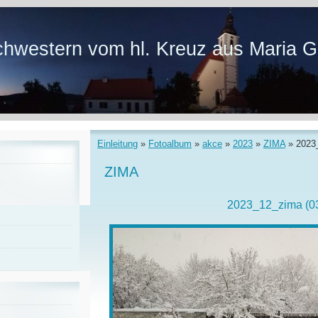
hwestern vom hl. Kreuz aus Maria G
Einleitung
»
Fotoalbum
»
akce
»
2023
»
ZIMA
»
2023
ZIMA
2023_12_zima (0