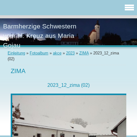
Barmherzige Schwestern
vom hl. Kreuz aus Maria
Gojau
Einleitung
»
Fotoalbum
»
akce
»
2023
»
ZIMA
»
2023_12_zima
(02)
ZIMA
2023_12_zima (02)