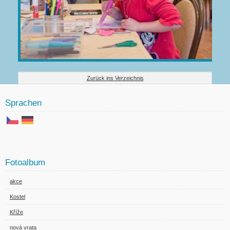
Zurück ins Verzeichnis
Sprachen
Fotoalbum
akce
Kostel
Kříže
nová vrata