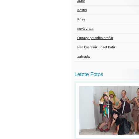
akce
Kostel
Kříže
nová vrata
Opravy poutního areálu
Pan kostelník Josef Batík
zahrada
Letzte Fotos