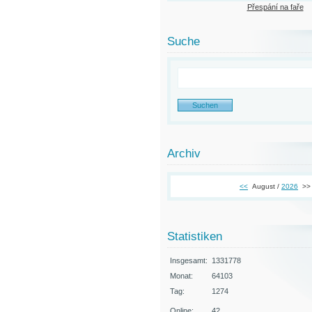
Přespání na faře
Suche
Archiv
<<
August /
2026
>>
Statistiken
Insgesamt:
1331778
Monat:
64103
Tag:
1274
Online:
42