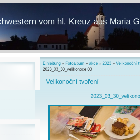
hwestern vom hl. Kreuz aus Maria G
Einleitung
»
Fotoalbum
»
akce
»
2023
»
Velikonoční t
2023_03_30_velikonoce 03
Velikonoční tvoření
2023_03_30_velikono