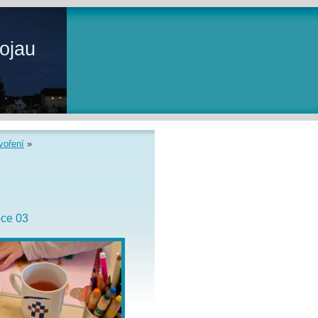
ojau
voření
»
ce 03