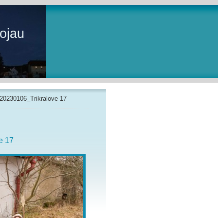
ojau
20230106_Trikralove 17
e 17