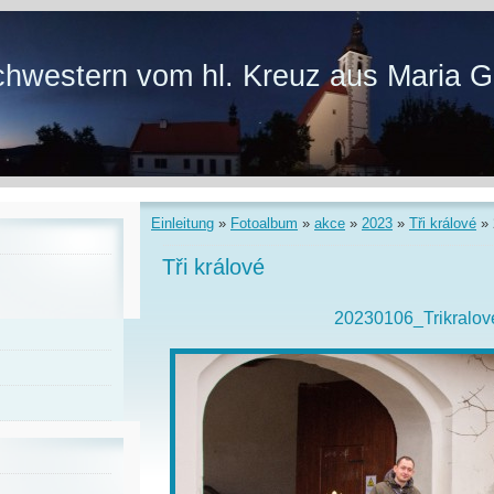
hwestern vom hl. Kreuz aus Maria G
Einleitung
»
Fotoalbum
»
akce
»
2023
»
Tři králové
»
Tři králové
20230106_Trikralov