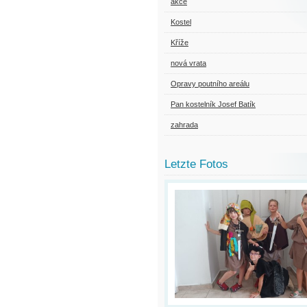
akce
Kostel
Kříže
nová vrata
Opravy poutního areálu
Pan kostelník Josef Batík
zahrada
Letzte Fotos