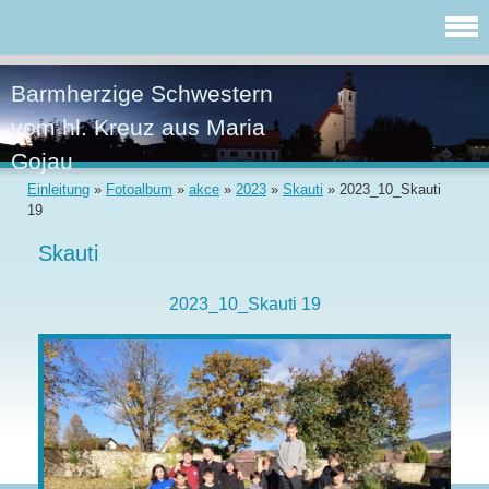
Barmherzige Schwestern
vom hl. Kreuz aus Maria
Gojau
Einleitung
»
Fotoalbum
»
akce
»
2023
»
Skauti
»
2023_10_Skauti
19
Skauti
2023_10_Skauti 19