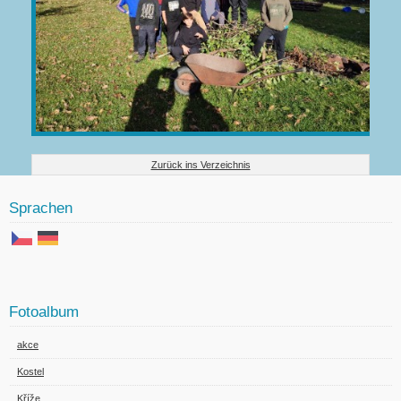
Zurück ins Verzeichnis
Sprachen
Fotoalbum
akce
Kostel
Kříže