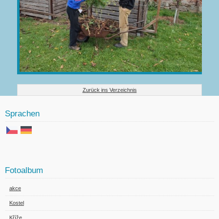
Zurück ins Verzeichnis
Sprachen
Fotoalbum
akce
Kostel
Kříže