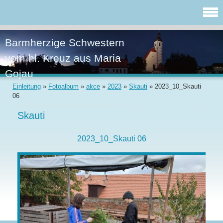
Barmherzige Schwestern
vom hl. Kreuz aus Maria
Gojau
Einleitung
»
Fotoalbum
»
akce
»
2023
»
Skauti
»
2023_10_Skauti
06
Skauti
2023_10_Skauti 06