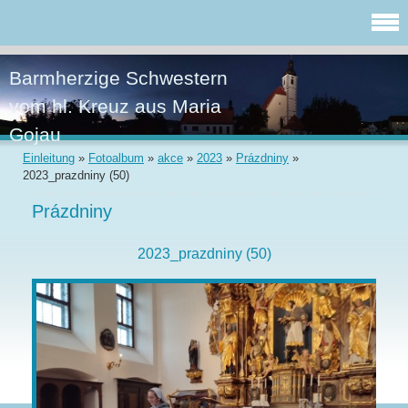
Barmherzige Schwestern
vom hl. Kreuz aus Maria
Gojau
Einleitung
»
Fotoalbum
»
akce
»
2023
»
Prázdniny
»
2023_prazdniny (50)
Prázdniny
2023_prazdniny (50)