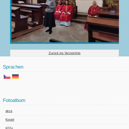
Zurück ins Verzeichnis
Sprachen
Fotoalbum
akce
Kostel
Kříže