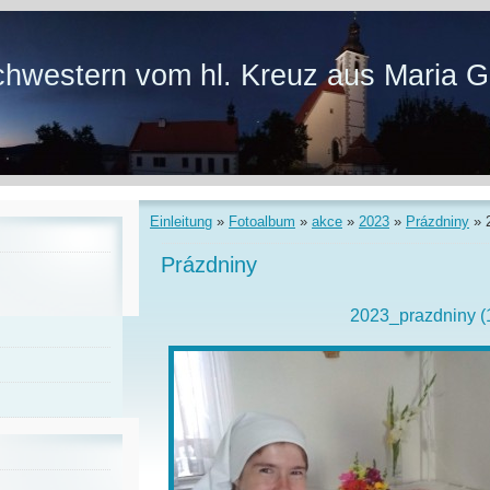
hwestern vom hl. Kreuz aus Maria G
Einleitung
»
Fotoalbum
»
akce
»
2023
»
Prázdniny
»
Prázdniny
2023_prazdniny (