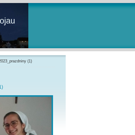
ojau
2023_prazdniny (1)
1)