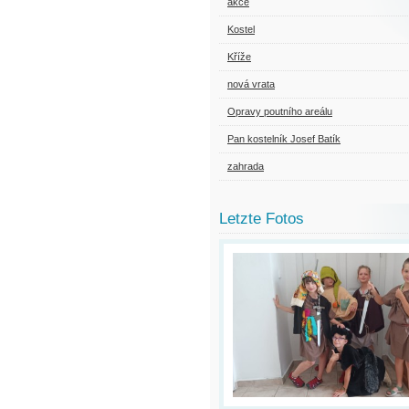
akce
Kostel
Kříže
nová vrata
Opravy poutního areálu
Pan kostelník Josef Batík
zahrada
Letzte Fotos