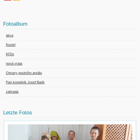
Fotoalbum
akce
Kostel
Kříže
nová vrata
Opravy poutního areálu
Pan kostelník Josef Batík
zahrada
Letzte Fotos