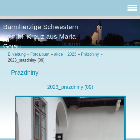
Barmherzige Schwestern
vom hl. Kreuz aus Maria
Gojau
Einleitung
»
Fotoalbum
»
akce
»
2023
»
Prázdniny
»
2023_prazdniny (09)
Prázdniny
2023_prazdniny (09)