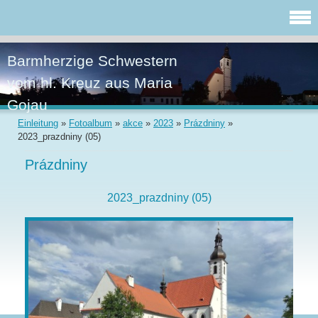
Barmherzige Schwestern
vom hl. Kreuz aus Maria
Gojau
Einleitung
»
Fotoalbum
»
akce
»
2023
»
Prázdniny
»
2023_prazdniny (05)
Prázdniny
2023_prazdniny (05)