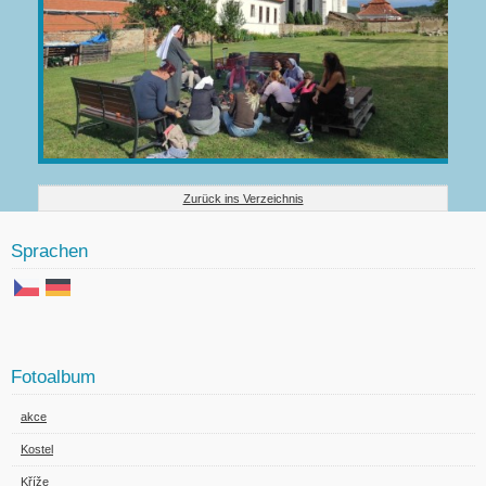
Zurück ins Verzeichnis
Sprachen
Fotoalbum
akce
Kostel
Kříže