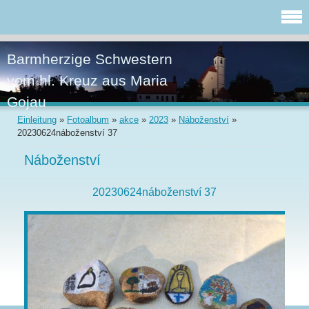
Barmherzige Schwestern
vom hl. Kreuz aus Maria
Gojau
Einleitung
»
Fotoalbum
»
akce
»
2023
»
Náboženství
»
20230624náboženství 37
Náboženství
20230624náboženství 37