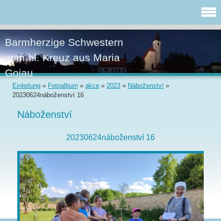
Barmherzige Schwestern
vom hl. Kreuz aus Maria
Gojau
Einleitung
»
Fotoalbum
»
akce
»
2023
»
Náboženství
»
20230624náboženství 16
Náboženství
20230624náboženství 16