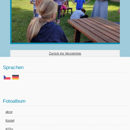
Zurück ins Verzeichnis
Sprachen
Fotoalbum
akce
Kostel
Kříže