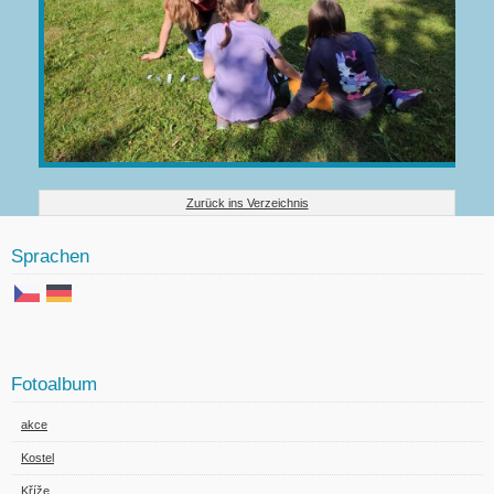
Zurück ins Verzeichnis
Sprachen
Fotoalbum
akce
Kostel
Kříže