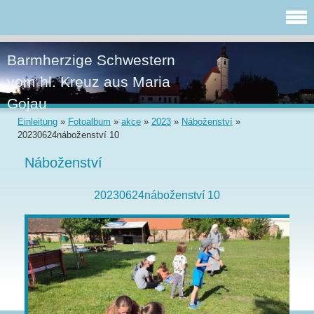
Barmherzige Schwestern
vom hl. Kreuz aus Maria
Gojau
Einleitung
»
Fotoalbum
»
akce
»
2023
»
Náboženství
»
20230624náboženství 10
Náboženství
20230624náboženství 10