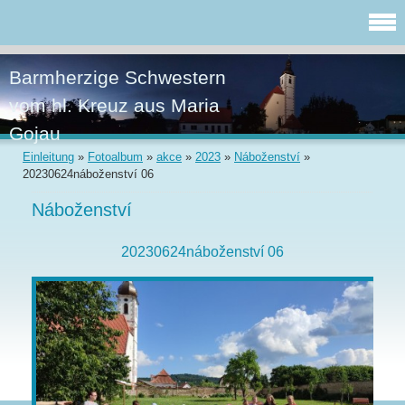
Barmherzige Schwestern
vom hl. Kreuz aus Maria
Gojau
Einleitung
»
Fotoalbum
»
akce
»
2023
»
Náboženství
»
20230624náboženství 06
Náboženství
20230624náboženství 06