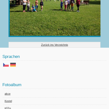
Zurück ins Verzeichnis
Sprachen
Fotoalbum
akce
Kostel
Kříže