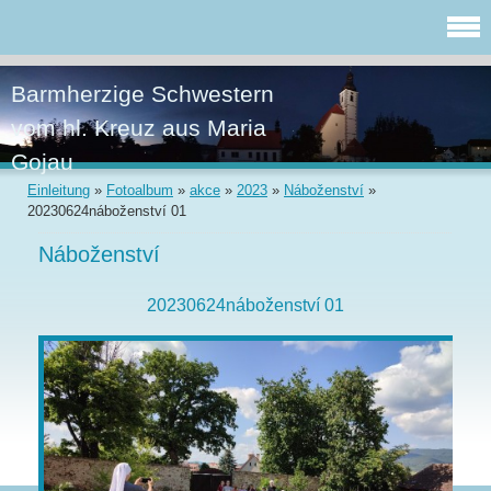
Barmherzige Schwestern
vom hl. Kreuz aus Maria
Gojau
Einleitung
»
Fotoalbum
»
akce
»
2023
»
Náboženství
»
20230624náboženství 01
Náboženství
20230624náboženství 01