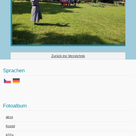
Zurück ins Verzeichnis
Sprachen
Fotoalbum
akce
Kostel
Kříže