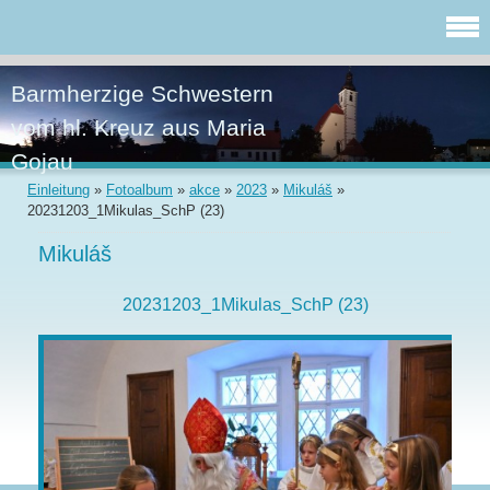
Barmherzige Schwestern
vom hl. Kreuz aus Maria
Gojau
Einleitung
»
Fotoalbum
»
akce
»
2023
»
Mikuláš
»
20231203_1Mikulas_SchP (23)
Mikuláš
20231203_1Mikulas_SchP (23)