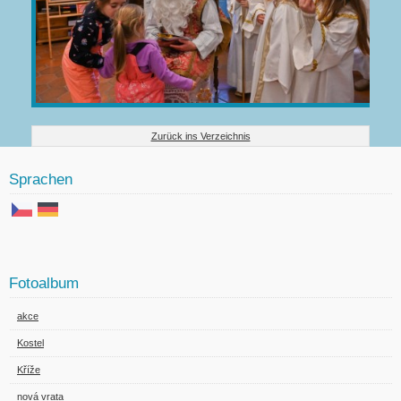
Zurück ins Verzeichnis
Sprachen
Fotoalbum
akce
Kostel
Kříže
nová vrata