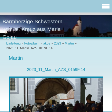
Barmherzige Schwestern
vom hl. Kreuz aus Maria
Gojau
Einleitung
»
Fotoalbum
»
akce
»
2023
»
Martin
»
2023_11_Martin_AZS_0159F 14
Martin
2023_11_Martin_AZS_0159F 14