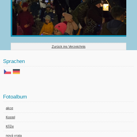
Zurück ins Verzeichnis
Sprachen
Fotoalbum
akce
Kostel
Kříže
nová vrata