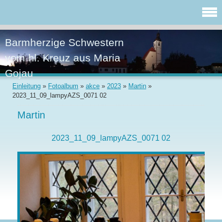
Barmherzige Schwestern
vom hl. Kreuz aus Maria
Gojau
Einleitung
»
Fotoalbum
»
akce
»
2023
»
Martin
»
2023_11_09_lampyAZS_0071 02
Martin
2023_11_09_lampyAZS_0071 02