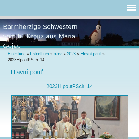
Barmherzige Schwestern
vom hl. Kreuz aus Maria
Gojau
Einleitung
»
Fotoalbum
»
akce
»
2023
»
Hlavní pouť
»
2023HlpoutPSch_14
Hlavní pouť
2023HlpoutPSch_14