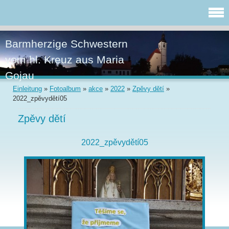
Barmherzige Schwestern
vom hl. Kreuz aus Maria
Gojau
Einleitung
»
Fotoalbum
»
akce
»
2022
»
Zpěvy dětí
»
2022_zpěvydětí05
Zpěvy dětí
2022_zpěvydětí05