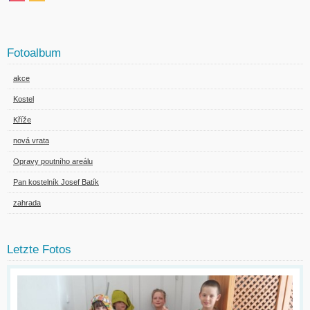
Fotoalbum
akce
Kostel
Kříže
nová vrata
Opravy poutního areálu
Pan kostelník Josef Batík
zahrada
Letzte Fotos