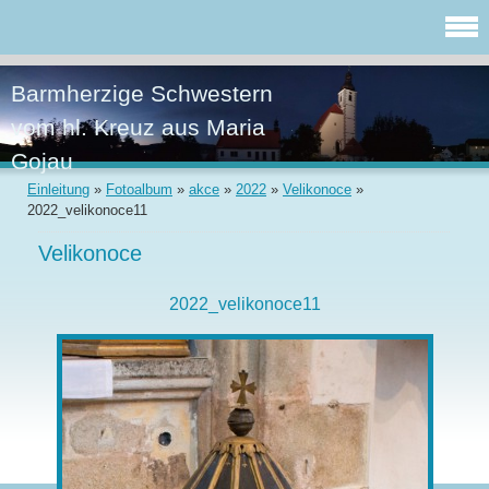
Barmherzige Schwestern
vom hl. Kreuz aus Maria
Gojau
Einleitung
»
Fotoalbum
»
akce
»
2022
»
Velikonoce
»
2022_velikonoce11
Velikonoce
2022_velikonoce11