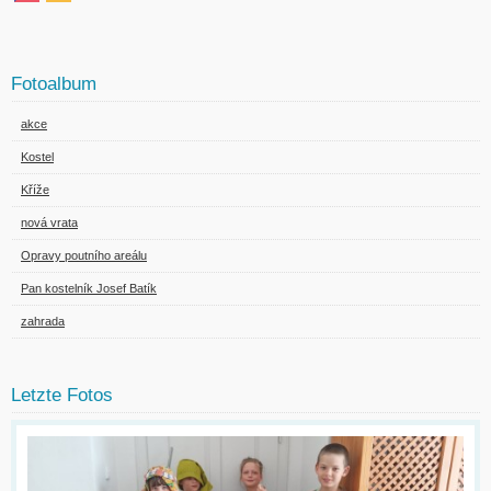
Fotoalbum
akce
Kostel
Kříže
nová vrata
Opravy poutního areálu
Pan kostelník Josef Batík
zahrada
Letzte Fotos