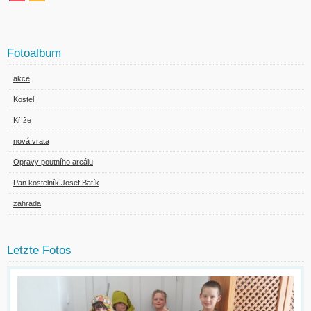
Fotoalbum
akce
Kostel
Kříže
nová vrata
Opravy poutního areálu
Pan kostelník Josef Batík
zahrada
Letzte Fotos