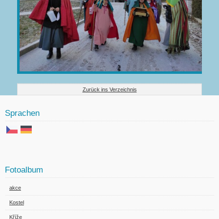
Zurück ins Verzeichnis
Sprachen
Fotoalbum
akce
Kostel
Kříže