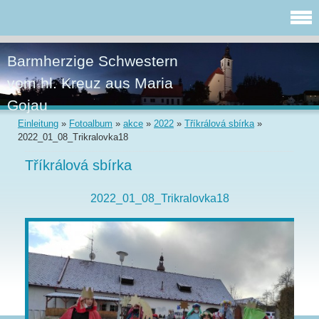
Barmherzige Schwestern
vom hl. Kreuz aus Maria
Gojau
Einleitung
»
Fotoalbum
»
akce
»
2022
»
Tříkrálová sbírka
»
2022_01_08_Trikralovka18
Tříkrálová sbírka
2022_01_08_Trikralovka18