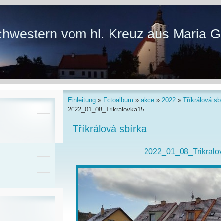
hwestern vom hl. Kreuz aus Maria G
Einleitung
»
Fotoalbum
»
akce
»
2022
»
Tříkrálová sb
2022_01_08_Trikralovka15
Tříkrálová sbírka
2022_01_08_Trikralo