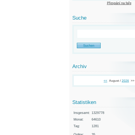
Přespání na faře
Suche
Archiv
<<
August /
2026
>>
Statistiken
Insgesamt:
1329778
Monat:
64610
Tag:
1281
Online:
35