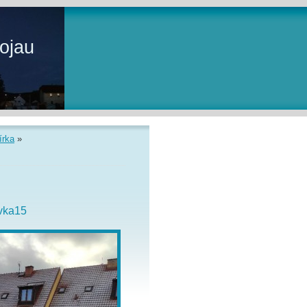
ojau
írka
»
vka15