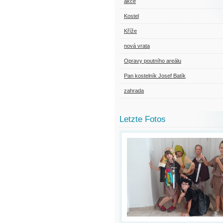
akce
Kostel
Kříže
nová vrata
Opravy poutního areálu
Pan kostelník Josef Batík
zahrada
Letzte Fotos