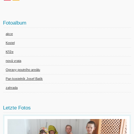
Fotoalbum
akce
Kostel
Kříže
nová vrata
Opravy poutního areálu
Pan kostelník Josef Batík
zahrada
Letzte Fotos