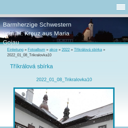
Barmherzige Schwestern
vom hl. Kreuz aus Maria
Gojau
Einleitung
»
Fotoalbum
»
akce
»
2022
»
Tříkrálová sbírka
»
2022_01_08_Trikralovka10
Tříkrálová sbírka
2022_01_08_Trikralovka10