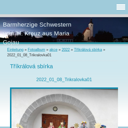
Barmherzige Schwestern
vom hl. Kreuz aus Maria
Gojau
Einleitung
»
Fotoalbum
»
akce
»
2022
»
Tříkrálová sbírka
»
2022_01_08_Trikralovka01
Tříkrálová sbírka
2022_01_08_Trikralovka01