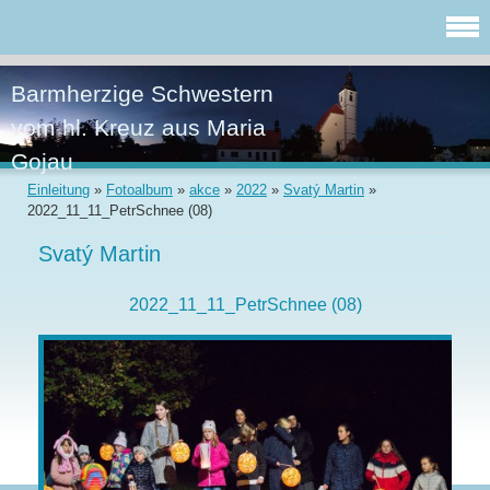
Barmherzige Schwestern
vom hl. Kreuz aus Maria
Gojau
Einleitung
»
Fotoalbum
»
akce
»
2022
»
Svatý Martin
»
2022_11_11_PetrSchnee (08)
Svatý Martin
2022_11_11_PetrSchnee (08)