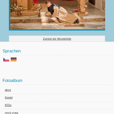
Zurück ins Verzeichnis
Sprachen
Fotoalbum
akce
Kostel
Kříže
nová vrata