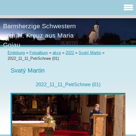
Barmherzige Schwestern
vom hl. Kreuz aus Maria
Gojau
Einleitung
»
Fotoalbum
»
akce
»
2022
»
Svatý Martin
»
2022_11_11_PetrSchnee (01)
Svatý Martin
2022_11_11_PetrSchnee (01)