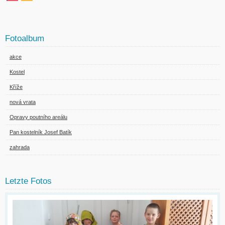
Fotoalbum
akce
Kostel
Kříže
nová vrata
Opravy poutního areálu
Pan kostelník Josef Batík
zahrada
Letzte Fotos