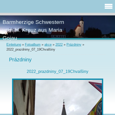
Barmherzige Schwestern
vom hl. Kreuz aus Maria
Gojau
Einleitung
»
Fotoalbum
»
akce
»
2022
»
Prázdniny
»
2022_prazdniny_07_19Chvalšiny
Prázdniny
2022_prazdniny_07_19Chvalšiny