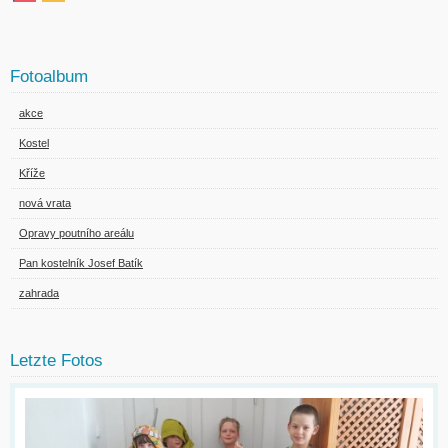
Fotoalbum
akce
Kostel
Kříže
nová vrata
Opravy poutního areálu
Pan kostelník Josef Batík
zahrada
Letzte Fotos