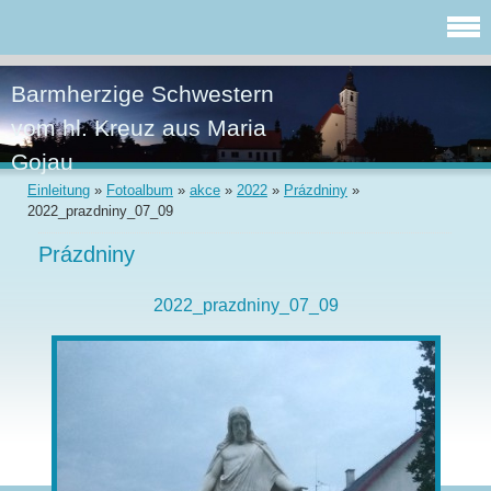
Barmherzige Schwestern
vom hl. Kreuz aus Maria
Gojau
Einleitung
»
Fotoalbum
»
akce
»
2022
»
Prázdniny
»
2022_prazdniny_07_09
Prázdniny
2022_prazdniny_07_09