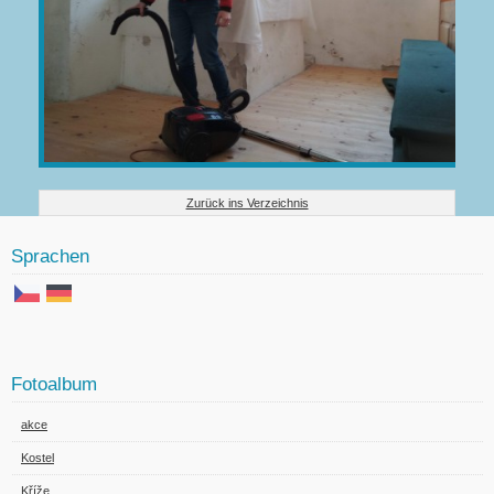
Zurück ins Verzeichnis
Sprachen
Fotoalbum
akce
Kostel
Kříže