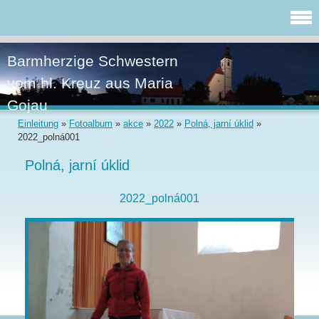
Barmherzige Schwestern
vom hl. Kreuz aus Maria
Gojau
Einleitung
»
Fotoalbum
»
akce
»
2022
»
Polná, jarní úklid
»
2022_polná001
Polná, jarní úklid
2022_polná001