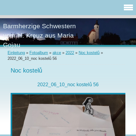
Barmherzige Schwestern
vom hl. Kreuz aus Maria
Gojau
Einleitung
»
Fotoalbum
»
akce
»
2022
»
Noc kostelů
»
2022_06_10_noc kostelů 56
Noc kostelů
2022_06_10_noc kostelů 56