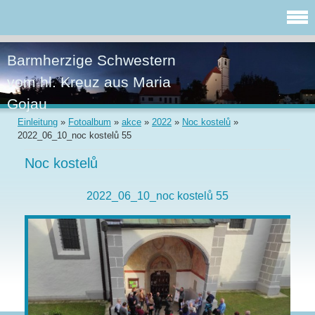
Barmherzige Schwestern
vom hl. Kreuz aus Maria
Gojau
Einleitung
»
Fotoalbum
»
akce
»
2022
»
Noc kostelů
»
2022_06_10_noc kostelů 55
Noc kostelů
2022_06_10_noc kostelů 55