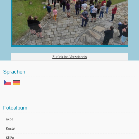
Zurück ins Verzeichnis
Sprachen
Fotoalbum
akce
Kostel
Kříže