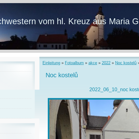
hwestern vom hl. Kreuz aus Maria G
Einleitung
»
Fotoalbum
»
akce
»
2022
»
Noc kostelů
Noc kostelů
2022_06_10_noc kost