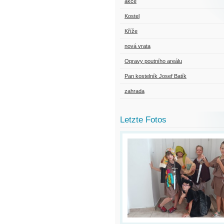
akce
Kostel
Kříže
nová vrata
Opravy poutního areálu
Pan kostelník Josef Batík
zahrada
Letzte Fotos