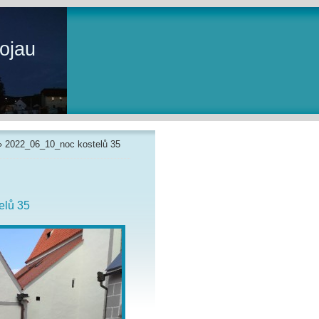
ojau
»
2022_06_10_noc kostelů 35
elů 35